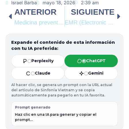
Israel Barba
mayo 18, 2026
2:39 am
ANTERIOR
SIGUIENTE
Medicina preventiva: Clave para una salud sostenible
EMR (Electronic Medical Record): Optimización y Arquitectura del Expediente Clínico Digital
Expande el contenido de esta información
con tu IA preferida:
Perplexity
ChatGPT
Claude
Gemini
Al hacer clic, se genera un prompt con la URL actual
del artículo de Sinfonía Vietnam y se copia
automáticamente para pegarlo en tu IA favorita.
Prompt generado
Haz clic en una IA para generar y copiar el 
prompt…